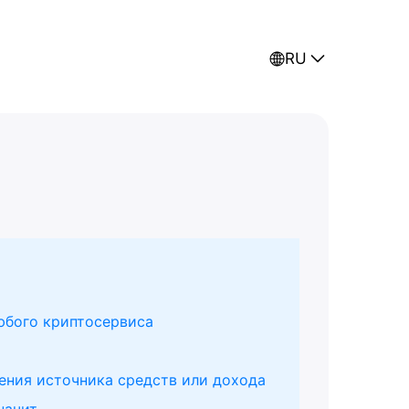
RU
юбого криптосервиса
ния источника средств или дохода