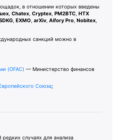
лощадок, в отношении которых введены
uex
,
Chatex
,
Cryptex
,
PM2BTC
,
HTX
SDKG
,
EXMO
,
arXiv
,
Aifory Pro
,
Nobitex
,
ждународных санкций можно в
ми (OFAC)
— Министерство финансов
Европейского Союза
;
В редких случаях для анализа