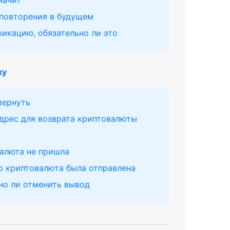
начит
 повторения в будущем
фикацию, обязательно ли это
ку
вернуть
дрес для возврата криптовалюты
валюта не пришла
го криптовалюта была отправлена
жно ли отменить вывод