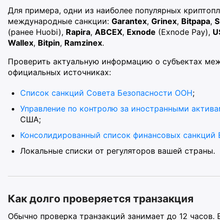
Для примера, одни из наиболее популярных криптоп
международные санкции:
Garantex
,
Grinex
,
Bitpapa
,
S
(ранее Huobi),
Rapira
,
ABCEX
,
Exnode
(Exnode Pay),
U
Wallex
,
Bitpin
,
Ramzinex
.
Проверить актуальную информацию о субъектах ме
официальных источниках:
Список санкций Совета Безопасности ООН
;
Управление по контролю за иностранными актива
США;
Консолидированный список финансовых санкций 
Локальные списки от регуляторов вашей страны.
Как долго проверяется транзакция
Обычно проверка транзакций занимает до 12 часов. 