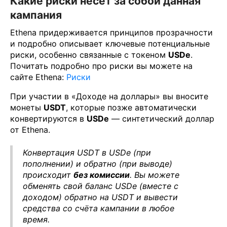
Какие риски несёт за собой данная
кампания
Ethena придерживается принципов прозрачности
и подробно описывает ключевые потенциальные
риски, особенно связанные с токеном
USDe
.
Почитать подробно про риски вы можете на
сайте Ethena:
Риски
При участии в «Доходе на доллары» вы вносите
монеты
USDT
, которые позже автоматически
конвертируются в
USDe
— синтетический доллар
от Ethena.
Конвертация USDT в USDe (при
пополнении) и обратно (при выводе)
происходит
без комиссии
. Вы можете
обменять свой баланс USDe (вместе с
доходом) обратно на USDT и вывести
средства со счёта кампании в любое
время.