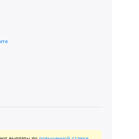
ите
уют выплаты по
повышенной ставке
.