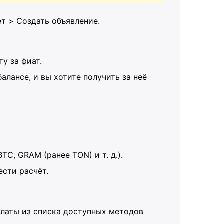
т > Cоздать объявление.
у за фиат.
алансе, и вы хотите получить за неё
C, GRAM (ранее TON) и т. д.).
ести расчёт.
латы из списка доступных методов