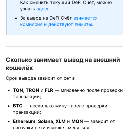
Как сменить текущий DeFi Счёт, можно
узнать
здесь
.
За вывод на DeFi Счёт
взимается
комиссия и действуют лимиты
.
Сколько занимает вывод на внешний
кошелёк
Срок вывода зависит от сети:
TON
,
TRON
и
FLR
— мгновенно после проверки
транзакции;
BTC
— несколько минут после проверки
транзакции;
Ethereum
,
Solana
,
XLM
и
MON
— зависит от
нагрузки сети и может меняться.