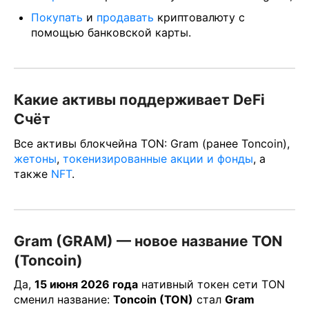
Покупать
и
продавать
криптовалюту с
помощью банковской карты.
Какие активы поддерживает DeFi
Счёт
Все активы блокчейна TON: Gram (ранее Toncoin),
жетоны
,
токенизированные акции и фонды
, а
также
NFT
.
Gram (GRAM) — новое название TON
(Toncoin)
Да,
15 июня 2026 года
нативный токен сети TON
сменил название:
Toncoin (TON)
стал
Gram